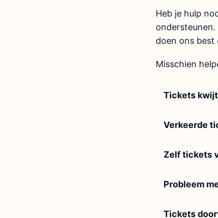
Heb je hulp nod
ondersteunen. 
doen ons best o
Misschien help
Tickets kwijt
Verkeerde ti
Zelf tickets
Probleem me
Tickets doo